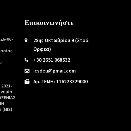
Επικοινωνήστε
/26-06-
28ης Οκτωβρίου 9 (Στοά
ς
Ορφέα)
γασίας
+30 2651 068532
υ
icsdeu@gmail.com
Αρ. ΓΕΜΗ: 116223329000
 2021-
ωνυμία
ΟΞΕΝΙΑΣ
ΗΝ
 (MIS)