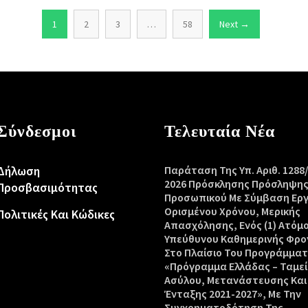
1
2
3
…
58
Next →
Σύνδεσμοι
Τελευταία Νέα
Δήλωση
Παράταση Της Υπ. Αριθ. 1288
2026 Πρόσκλησης Πρόσληψη
Προσβασιμότητας
Προσωπικού Με Σύμβαση Ερ
Ορισμένου Χρόνου, Μερικής
Πολιτικές Και Κώδικες
Απασχόλησης, Ενός (1) Ατόμ
Υπεύθυνου Καθημερινής Φρο
Στο Πλαίσιο Του Προγράμμα
«Πρόγραμμα Ελλάδας – Ταμεί
Ασύλου, Μετανάστευσης Και
Ένταξης 2021-2027», Με Την
Συγχρηματοδότηση Της