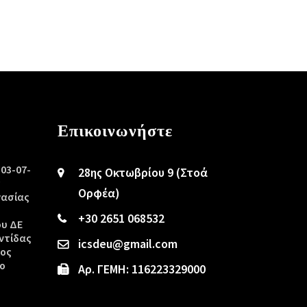
Επικοινωνήστε
/03-07-
28ης Οκτωβρίου 9 (Στοά
ς
Ορφέα)
γασίας
+30 2651 068532
ου ΔΕ
ντίδας
icsdeu@gmail.com
τος
ο
Αρ. ΓΕΜΗ: 116223329000