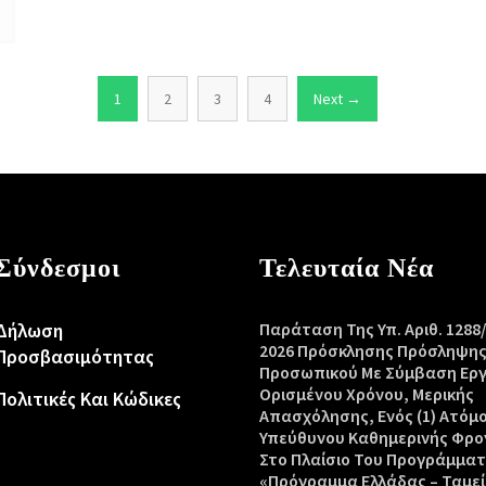
1
2
3
4
Next →
Σύνδεσμοι
Τελευταία Νέα
Δήλωση
Παράταση Της Υπ. Αριθ. 1288
2026 Πρόσκλησης Πρόσληψη
Προσβασιμότητας
Προσωπικού Με Σύμβαση Ερ
Ορισμένου Χρόνου, Μερικής
Πολιτικές Και Κώδικες
Απασχόλησης, Ενός (1) Ατόμ
Υπεύθυνου Καθημερινής Φρο
Στο Πλαίσιο Του Προγράμμα
«Πρόγραμμα Ελλάδας – Ταμεί