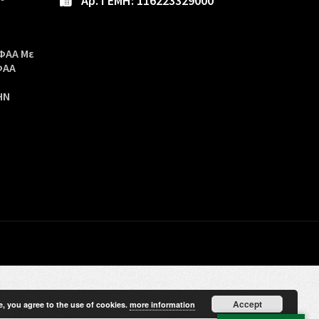
Αρ. ΓΕΜΗ: 116223329000
ΦΑΑ Με
ΦΑΑ
ΗΝ
Accept
e, you agree to the use of cookies.
more information