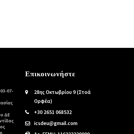
Επικοινωνήστε
/03-07-
28ης Οκτωβρίου 9 (Στοά
ς
Ορφέα)
γασίας
+30 2651 068532
ου ΔΕ
ντίδας
icsdeu@gmail.com
τος
ο