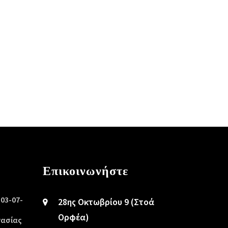
Επικοινωνήστε
/03-07-
28ης Οκτωβρίου 9 (Στοά
ς
Ορφέα)
γασίας