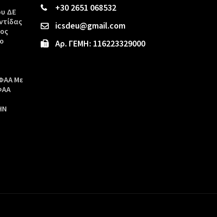
+30 2651 068532
ου ΔΕ
ντίδας
icsdeu@gmail.com
τος
ο
Αρ. ΓΕΜΗ: 116223329000
ΦΑΑ Με
ΦΑΑ
ΗΝ