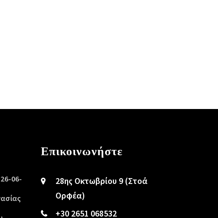
Επικοινωνήστε
/26-06-
28ης Οκτωβρίου 9 (Στοά
ς
Ορφέα)
γασίας
+30 2651 068532
υ