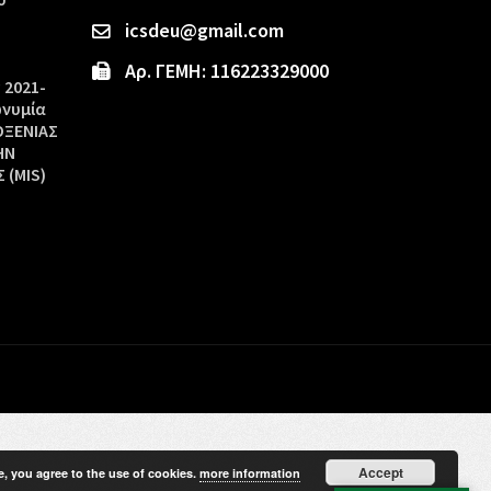
icsdeu@gmail.com
Αρ. ΓΕΜΗ: 116223329000
 2021-
ωνυμία
ΟΞΕΝΙΑΣ
ΗΝ
 (MIS)
Accept
e, you agree to the use of cookies.
more information