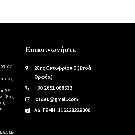
Επικοινωνήστε
/03-07-
28ης Οκτωβρίου 9 (Στοά
ς
Ορφέα)
γασίας
+30 2651 068532
ου ΔΕ
ντίδας
icsdeu@gmail.com
τος
ο
Αρ. ΓΕΜΗ: 116223329000
ΦΑΑ Με