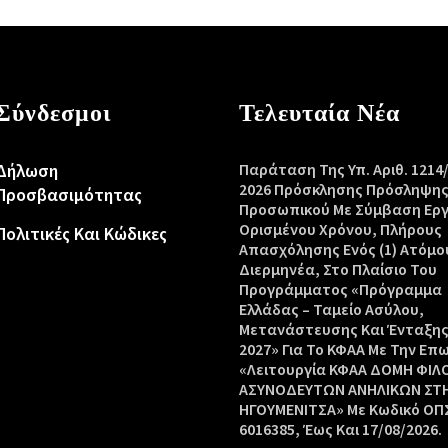
Σύνδεσμοι
Τελευταία Νέα
Δήλωση
Παράταση Της Υπ. Αριθ. 1214
2026 Πρόσκλησης Πρόσληψη
Προσβασιμότητας
Προσωπικού Με Σύμβαση Ερ
Ορισμένου Χρόνου, Πλήρους
Πολιτικές Και Κώδικες
Απασχόλησης Ενός (1) Ατόμο
Διερμηνέα, Στο Πλαίσιο Του
Προγράμματος «Πρόγραμμα
Ελλάδας – Ταμείο Ασύλου,
Μετανάστευσης Και Ένταξης
2027» Για Το ΚΦΑΑ Με Την Επ
«Λειτουργία ΚΦΑΑ ΔΟΜΗ ΦΙΛ
ΑΣΥΝΟΔΕΥΤΩΝ ΑΝΗΛΙΚΩΝ ΣΤ
ΗΓΟΥΜΕΝΙΤΣΑ» Με Κωδικό ΟΠΣ
6016385, Έως Και 17/08/2026.