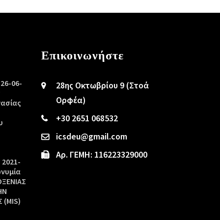
Επικοινωνήστε
/26-06-
28ης Οκτωβρίου 9 (Στοά
ς
Ορφέα)
γασίας
+30 2651 068532
υ
icsdeu@gmail.com
Αρ. ΓΕΜΗ: 116223329000
 2021-
ωνυμία
ΟΞΕΝΙΑΣ
ΗΝ
 (MIS)