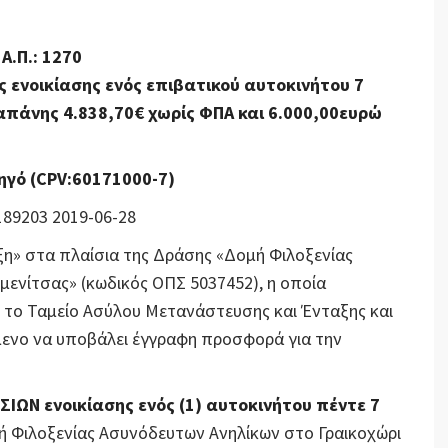
Α.Π.: 1270
 ενοικίασης ενός επιβατικού αυτοκινήτου 7
πάνης 4.838,70€ χωρίς ΦΠΑ και 6.000,00ευρώ
ηγό (CPV:60171000-7)
9203 2019-06-28
ξη» στα πλαίσια της Δράσης «Δομή Φιλοξενίας
ενίτσας» (κωδικός ΟΠΣ 5037452), η οποία
 το Ταμείο Ασύλου Μετανάστευσης και Ένταξης και
μενο να υποβάλει έγγραφη προσφορά για την
ΙΩΝ ενοικίασης ενός (1) αυτοκινήτου πέντε 7
ή Φιλοξενίας Ασυνόδευτων Ανηλίκων στο Γραικοχώρι