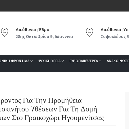
Διεύθυνση Έδρα
Διεύθυνση Υπ
28ης Οκτωβρίου 9, Ιωάννινα
Σοφοκλέους 5
ΩΝΙΚΗ ΦΡΟΝΤΙΔΑ
ΨΥΧΙΚΗ ΥΓΕΙΑ
ΕΥΡΩΠΑΪΚΆ ΈΡΓΑ
ΑΝΑΚΟΙΝΩΣΕ
οντος Για Την Προμήθεια
τοκινήτου 7θέσεων Για Τη Δομή
κων Στο Γραικοχώρι Ηγουμενίτσας