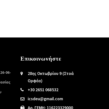
Επικοινωνήστε
/26-06-
28ης Οκτωβρίου 9 (Στοά
ς
Ορφέα)
γασίας
+30 2651 068532
υ
icsdeu@gmail.com
Αρ. ΓΕΜΗ: 116223329000