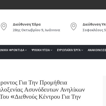
Διεύθυνση Έδρα
Διεύθυνση Υπ
28ης Οκτωβρίου 9, Ιωάννινα
Σοφοκλέους 5
ΩΝΙΚΗ ΦΡΟΝΤΙΔΑ
ΨΥΧΙΚΗ ΥΓΕΙΑ
ΕΥΡΩΠΑΪΚΆ ΈΡΓΑ
ΑΝΑΚΟΙΝΩΣΕ
οντος Για Την Προμήθεια
λοξενίας Ασυνόδευτων Ανηλίκων
Του «Διεθνούς Κέντρου Για Την