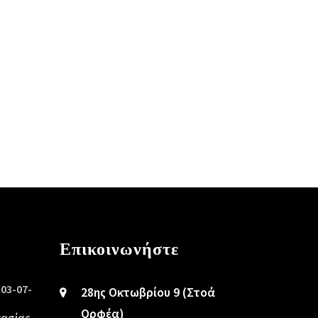
Επικοινωνήστε
/03-07-
28ης Οκτωβρίου 9 (Στοά
ς
Ορφέα)
γασίας