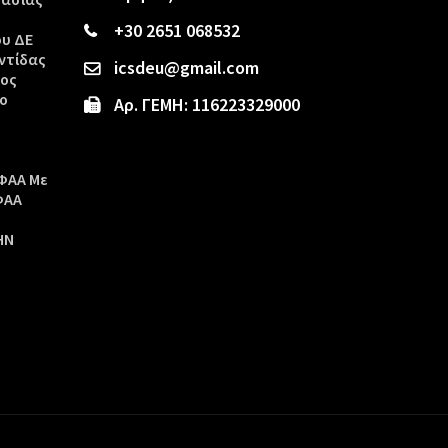
+30 2651 068532
ου ΔΕ
ντίδας
icsdeu@gmail.com
τος
ο
Αρ. ΓΕΜΗ: 116223329000
ΦΑΑ Με
ΦΑΑ
ΗΝ