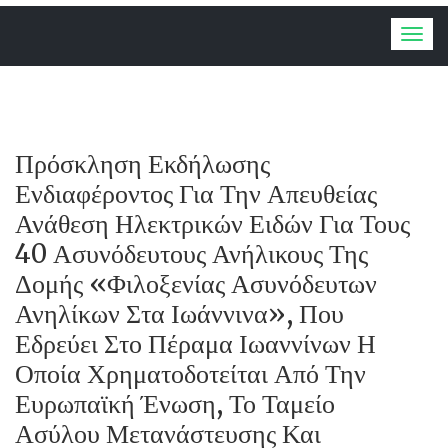
Togg
navig
Πρόσκληση Εκδήλωσης
Ενδιαφέροντος Για Την Απευθείας
Ανάθεση Ηλεκτρικών Ειδών Για Τους
40 Ασυνόδευτους Ανήλικους Της
Δομής «Φιλοξενίας Ασυνόδευτων
Ανηλίκων Στα Ιωάννινα», Που
Εδρεύει Στο Πέραμα Ιωαννίνων Η
Οποία Χρηματοδοτείται Από Την
Ευρωπαϊκή Ένωση, Το Ταμείο
Ασύλου Μετανάστευσης Και