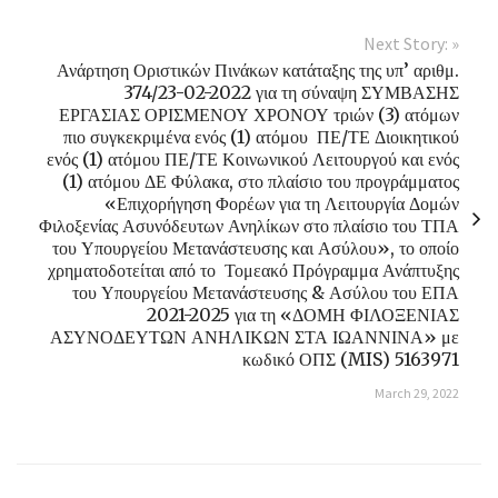
Next Story: »
Ανάρτηση Οριστικών Πινάκων κατάταξης της υπ’ αριθμ.
374/23-02-2022 για τη σύναψη ΣΥΜΒΑΣΗΣ
ΕΡΓΑΣΙΑΣ ΟΡΙΣΜΕΝΟΥ ΧΡΟΝΟΥ τριών (3) ατόμων
πιο συγκεκριμένα ενός (1) ατόμου ΠΕ/ΤΕ Διοικητικού
ενός (1) ατόμου ΠΕ/ΤΕ Κοινωνικού Λειτουργού και ενός
(1) ατόμου ΔΕ Φύλακα, στο πλαίσιο του προγράμματος
«Επιχορήγηση Φορέων για τη Λειτουργία Δομών
Φιλοξενίας Ασυνόδευτων Ανηλίκων στο πλαίσιο του ΤΠΑ
του Υπουργείου Μετανάστευσης και Ασύλου», το οποίο
χρηματοδοτείται από το Τομεακό Πρόγραμμα Ανάπτυξης
του Υπουργείου Μετανάστευσης & Ασύλου του ΕΠΑ
2021-2025 για τη «ΔΟΜΗ ΦΙΛΟΞΕΝΙΑΣ
ΑΣΥΝΟΔΕΥΤΩΝ ΑΝΗΛΙΚΩΝ ΣΤΑ ΙΩΑΝΝΙΝΑ» με
κωδικό ΟΠΣ (MIS) 5163971
March 29, 2022