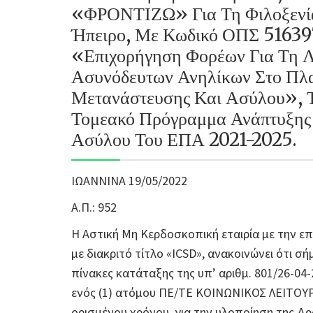
«ΦΡΟΝΤΙΖΩ» Για Τη Φιλοξενία
Ήπειρο, Με Κωδικό ΟΠΣ 51639
«Επιχορήγηση Φορέων Για Τη Λ
Ασυνόδευτων Ανηλίκων Στο Πλα
Μετανάστευσης Και Ασύλου», Τ
Τομεακό Πρόγραμμα Ανάπτυξης
Ασύλου Του ΕΠΑ 2021-2025.
ΙΩΑΝΝΙΝΑ 19/05/2022
Α.Π.: 952
Η Αστική Μη Κερδοσκοπική εταιρία με την ε
με διακριτό τίτλο «ICSD», ανακοινώνει ότι σ
πίνακες κατάταξης της υπ’ αριθμ. 801/26-0
ενός (1) ατόμου ΠΕ/ΤΕ ΚΟΙΝΩΝΙΚΟΣ ΛΕΙΤΟΥΡΓ
ορισμένου χρόνου, για την υλοποίηση της 