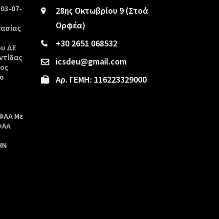
/03-07-
28ης Οκτωβρίου 9 (Στοά
ς
Ορφέα)
γασίας
+30 2651 068532
ου ΔΕ
ντίδας
icsdeu@gmail.com
τος
ο
Αρ. ΓΕΜΗ: 116223329000
ΦΑΑ Με
ΦΑΑ
ΗΝ