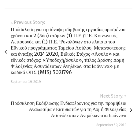
« Previous Story:
Πρόσκληση για τη σύναψη σύμβασης εργασίας ορισμένου
χρόνου και 2 (δύο) ατόμων (1) Π.Ε./Τ.Ε. Κοινωνικός
Λειτουργός και (1) Π.Ε. Ψυχολόγων στο πλαίσιο του
Εθνικού προγράμματος Ταμείου Ασύλου, Μετανάστευσης
και ένταξης 2014-2020, Ειδικός Στόχος «Άσυλο» και
εθνικός στόχος: «Υποδοχή/άσυλο», τίτλος Δράσης Δομή
Φιλοξενίας Ασυνόδευτων Ανηλίκων στα Ιωάννινα» με
κωδικό ΟΠΣ (MIS) 5021796
September 19, 2019
Next Story: »
Πρόσκληση Εκδήλωσης Ενδιαφέροντος για την προμήθεια
Αναλωσίμων Εκτυπωτών για τη Δομή Φιλοξενίας
Ασυνόδευτων Ανηλίκων στα Ιωάννινα
September 30, 2019