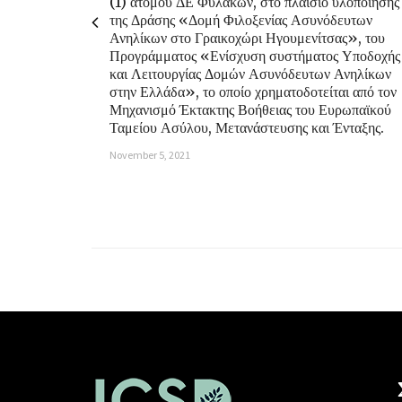
(1) ατόμου ΔΕ Φυλάκων, στο πλαίσιο υλοποίησης
της Δράσης «Δομή Φιλοξενίας Ασυνόδευτων
Ανηλίκων στο Γραικοχώρι Ηγουμενίτσας», του
Προγράμματος «Ενίσχυση συστήματος Υποδοχής
και Λειτουργίας Δομών Ασυνόδευτων Ανηλίκων
στην Ελλάδα», το οποίο χρηματοδοτείται από τον
Μηχανισμό Έκτακτης Βοήθειας του Ευρωπαϊκού
Ταμείου Ασύλου, Μετανάστευσης και Ένταξης.
November 5, 2021