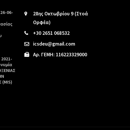
/26-06-
28ης Οκτωβρίου 9 (Στοά
ς
Ορφέα)
γασίας
+30 2651 068532
υ
icsdeu@gmail.com
Αρ. ΓΕΜΗ: 116223329000
 2021-
ωνυμία
ΟΞΕΝΙΑΣ
ΗΝ
 (MIS)