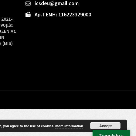
icsdeu@gmail.com
Αρ. ΓΕΜΗ: 116223329000
 2021-
ωνυμία
ΟΞΕΝΙΑΣ
ΗΝ
 (MIS)
Accept
e, you agree to the use of cookies.
more information
Translate »