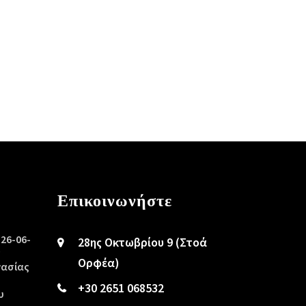
Επικοινωνήστε
/26-06-
28ης Οκτωβρίου 9 (Στοά
ς
Ορφέα)
γασίας
+30 2651 068532
υ