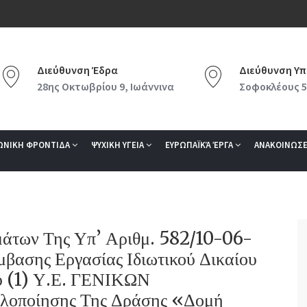
Διεύθυνση Έδρα
Διεύθυνση Υπ
28ης Οκτωβρίου 9, Ιωάννινα
Σοφοκλέους 5
ΩΝΙΚΗ ΦΡΟΝΤΙΔΑ
ΨΥΧΙΚΗ ΥΓΕΙΑ
ΕΥΡΩΠΑΪΚΆ ΈΡΓΑ
ΑΝΑΚΟΙΝΩΣΕ
άτων Της Υπ’ Αριθμ. 582/10-06-
βασης Εργασίας Ιδιωτικού Δικαίου
υ (1) Υ.Ε. ΓΕΝΙΚΩΝ
οποίησης Της Δράσης «Δομή