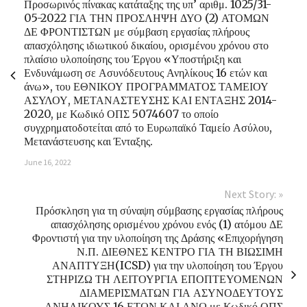
Προσωρινός πίνακας κατάταξης της υπ’ αριθμ. 1025/31-
05-2022 ΓΙΑ ΤΗΝ ΠΡΟΣΛΗΨΗ ΔΥΟ (2) ΑΤΟΜΩΝ
ΔΕ ΦΡΟΝΤΙΣΤΩΝ με σύμβαση εργασίας πλήρους
απασχόλησης ιδιωτικού δικαίου, ορισμένου χρόνου στο
πλαίσιο υλοποίησης του Έργου «Υποστήριξη και
Ενδυνάμωση σε Ασυνόδευτους Ανηλίκους 16 ετών και
άνω», του ΕΘΝΙΚΟΥ ΠΡΟΓΡΑΜΜΑΤΟΣ ΤΑΜΕΙΟΥ
ΑΣΥΛΟΥ, ΜΕΤΑΝΑΣΤΕΥΣΗΣ ΚΑΙ ΕΝΤΑΞΗΣ 2014-
2020, με Κωδικό ΟΠΣ 5074607 το οποίο
συγχρηματοδοτείται από το Ευρωπαϊκό Ταμείο Ασύλου,
Μετανάστευσης και Ένταξης.
June 16, 2022
Next Story: »
Πρόσκληση για τη σύναψη σύμβασης εργασίας πλήρους
απασχόλησης ορισμένου χρόνου ενός (1) ατόμου ΔΕ
Φροντιστή για την υλοποίηση της Δράσης «Επιχορήγηση
Ν.Π. ΔΙΕΘΝΕΣ ΚΕΝΤΡΟ ΓΙΑ ΤΗ ΒΙΩΣΙΜΗ
ΑΝΑΠΤΥΞΗ(ICSD) για την υλοποίηση του Έργου
ΣΤΗΡΙΖΩ ΤΗ ΛΕΙΤΟΥΡΓΙΑ ΕΠΟΠΤΕΥΟΜΕΝΩΝ
ΔΙΑΜΕΡΙΣΜΑΤΩΝ ΓΙΑ ΑΣΥΝΟΔΕΥΤΟΥΣ
ΑΝΗΛΙΚΟΥΣ 16 ΕΤΩΝ ΚΑΙ ΑΝΩ με Κωδικό ΟΠΣ