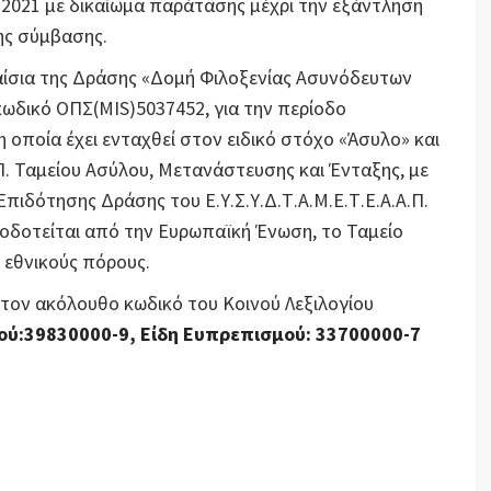
-2021 με δικαίωμα παράτασης μέχρι την εξάντληση
ης σύμβασης.
σια της Δράσης «Δομή Φιλοξενίας Ασυνόδευτων
κωδικό ΟΠΣ(MIS)5037452, για την περίοδο
 οποία έχει ενταχθεί στον ειδικό στόχο «Άσυλο» και
. Ταμείου Ασύλου, Μετανάστευσης και Ένταξης, με
πιδότησης Δράσης του Ε.Υ.Σ.Υ.Δ.Τ.Α.Μ.Ε.Τ.Ε.Α.Α.Π.
ατοδοτείται από την Ευρωπαϊκή Ένωση, το Ταμείο
 εθνικούς πόρους.
τον ακόλουθο κωδικό του Κοινού Λεξιλογίου
ού:39830000-9, Είδη Ευπρεπισμού: 33700000-7