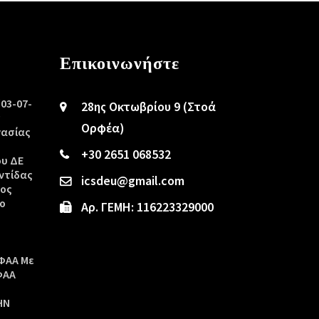
Επικοινωνήστε
/03-07-
28ης Οκτωβρίου 9 (Στοά
ς
Ορφέα)
γασίας
+30 2651 068532
ου ΔΕ
ντίδας
icsdeu@gmail.com
τος
ο
Αρ. ΓΕΜΗ: 116223329000
ΦΑΑ Με
ΦΑΑ
ΗΝ