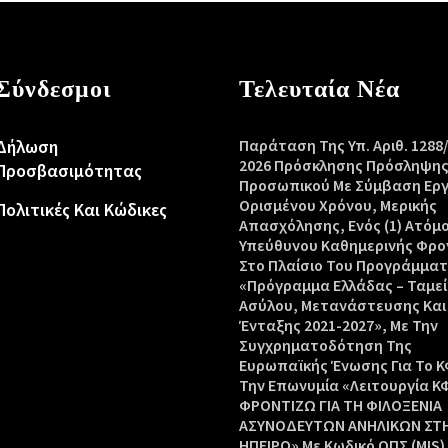
Σύνδεσμοι
Τελευταία Νέα
Δήλωση
Παράταση Της Υπ. Αριθ. 1288
2026 Πρόσκλησης Πρόσληψη
Προσβασιμότητας
Προσωπικού Με Σύμβαση Ερ
Ορισμένου Χρόνου, Μερικής
Πολιτικές Και Κώδικες
Απασχόλησης, Ενός (1) Ατόμ
Υπεύθυνου Καθημερινής Φρο
Στο Πλαίσιο Του Προγράμμα
«Πρόγραμμα Ελλάδας – Ταμεί
Ασύλου, Μετανάστευσης Και
Ένταξης 2021-2027», Με Την
Συγχρηματοδότηση Της
Ευρωπαϊκής Ένωσης Για Το Κ
Την Επωνυμία «Λειτουργία Κ
ΦΡΟΝΤΙΖΩ ΓΙΑ ΤΗ ΦΙΛΟΞΕΝΙΑ
ΑΣΥΝΟΔΕΥΤΩΝ ΑΝΗΛΙΚΩΝ ΣΤ
ΗΠΕΙΡΟ» Με Κωδικό ΟΠΣ (MIS)