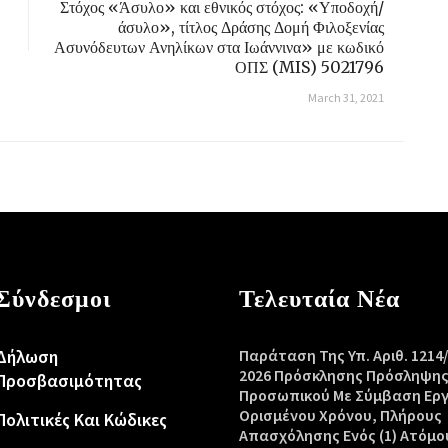
Στόχος «Άσυλο» και εθνικός στόχος: «Υποδοχή/
άσυλο», τίτλος Δράσης Δομή Φιλοξενίας
Ασυνόδευτων Ανηλίκων στα Ιωάννινα» με κωδικό
ΟΠΣ (MIS) 5021796
March 31, 2021
Σύνδεσμοι
Τελευταία Νέα
Δήλωση
Παράταση Της Υπ. Αριθ. 1214
2026 Πρόσκλησης Πρόσληψη
Προσβασιμότητας
Προσωπικού Με Σύμβαση Ερ
Ορισμένου Χρόνου, Πλήρους
Πολιτικές Και Κώδικες
Απασχόλησης Ενός (1) Ατόμο