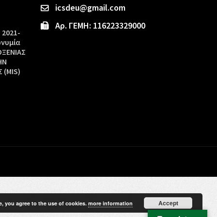
icsdeu@gmail.com
Αρ. ΓΕΜΗ: 116223329000
 2021-
ωνυμία
ΟΞΕΝΙΑΣ
ΗΝ
 (MIS)
Accept
e, you agree to the use of cookies.
more information