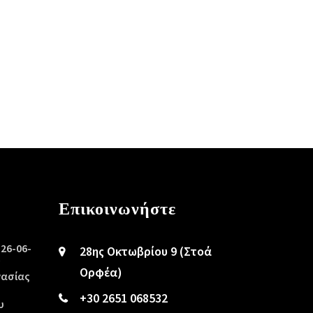
Επικοινωνήστε
/26-06-
28ης Οκτωβρίου 9 (Στοά
ς
Ορφέα)
γασίας
+30 2651 068532
υ