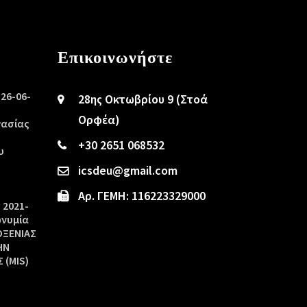
Επικοινωνήστε
/26-06-
28ης Οκτωβρίου 9 (Στοά
ς
Ορφέα)
γασίας
+30 2651 068532
υ
icsdeu@gmail.com
Αρ. ΓΕΜΗ: 116223329000
 2021-
ωνυμία
ΟΞΕΝΙΑΣ
ΗΝ
 (MIS)