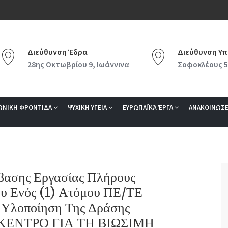
Διεύθυνση Έδρα
Διεύθυνση Υπ
28ης Οκτωβρίου 9, Ιωάννινα
Σοφοκλέους 5
ΩΝΙΚΗ ΦΡΟΝΤΙΔΑ
ΨΥΧΙΚΗ ΥΓΕΙΑ
ΕΥΡΩΠΑΪΚΆ ΈΡΓΑ
ΑΝΑΚΟΙΝΩΣΕ
βασης Εργασίας Πλήρους
υ Ενός (1) Ατόμου ΠΕ/ΤΕ
ν Υλοποίηση Της Δράσης
 ΚΕΝΤΡΟ ΓΙΑ ΤΗ ΒΙΩΣΙΜΗ