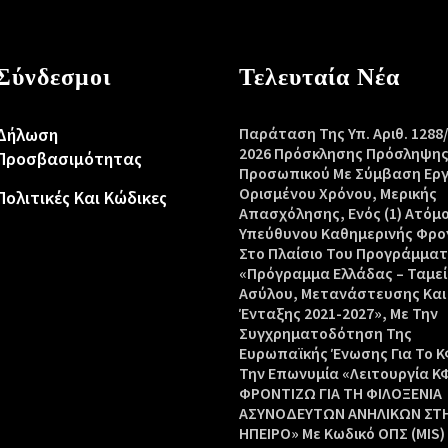
Σύνδεσμοι
Τελευταία Νέα
Δήλωση
Παράταση Της Υπ. Αριθ. 1288
2026 Πρόσκλησης Πρόσληψη
Προσβασιμότητας
Προσωπικού Με Σύμβαση Ερ
Ορισμένου Χρόνου, Μερικής
Πολιτικές Και Κώδικες
Απασχόλησης, Ενός (1) Ατόμ
Υπεύθυνου Καθημερινής Φρο
Στο Πλαίσιο Του Προγράμμα
«Πρόγραμμα Ελλάδας – Ταμεί
Ασύλου, Μετανάστευσης Και
Ένταξης 2021-2027», Με Την
Συγχρηματοδότηση Της
Ευρωπαϊκής Ένωσης Για Το Κ
Την Επωνυμία «Λειτουργία Κ
ΦΡΟΝΤΙΖΩ ΓΙΑ ΤΗ ΦΙΛΟΞΕΝΙΑ
ΑΣΥΝΟΔΕΥΤΩΝ ΑΝΗΛΙΚΩΝ ΣΤ
ΗΠΕΙΡΟ» Με Κωδικό ΟΠΣ (MIS)