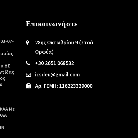
Επικοινωνήστε
/03-07-
28ης Οκτωβρίου 9 (Στοά
ς
Ορφέα)
γασίας
+30 2651 068532
ου ΔΕ
ντίδας
icsdeu@gmail.com
τος
ο
Αρ. ΓΕΜΗ: 116223329000
ΦΑΑ Με
ΦΑΑ
ΗΝ