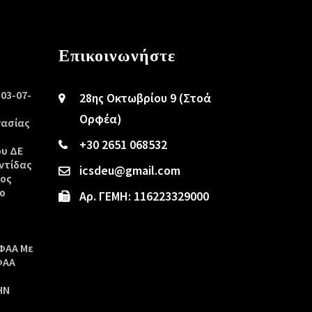
Επικοινωνήστε
/03-07-
28ης Οκτωβρίου 9 (Στοά
ς
Ορφέα)
γασίας
+30 2651 068532
ου ΔΕ
ντίδας
icsdeu@gmail.com
τος
ο
Αρ. ΓΕΜΗ: 116223329000
ΦΑΑ Με
ΦΑΑ
ΗΝ