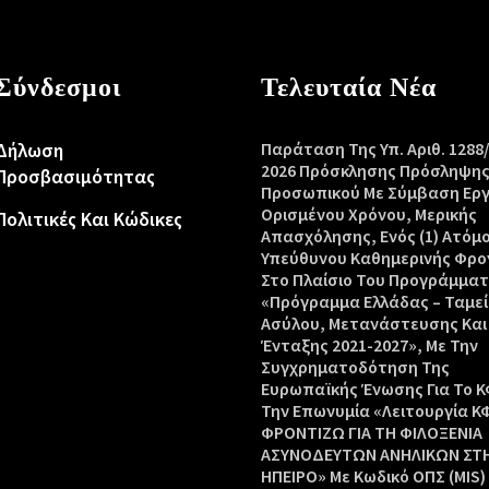
Σύνδεσμοι
Τελευταία Νέα
Δήλωση
Παράταση Της Υπ. Αριθ. 1288
2026 Πρόσκλησης Πρόσληψη
Προσβασιμότητας
Προσωπικού Με Σύμβαση Ερ
Ορισμένου Χρόνου, Μερικής
Πολιτικές Και Κώδικες
Απασχόλησης, Ενός (1) Ατόμ
Υπεύθυνου Καθημερινής Φρο
Στο Πλαίσιο Του Προγράμμα
«Πρόγραμμα Ελλάδας – Ταμεί
Ασύλου, Μετανάστευσης Και
Ένταξης 2021-2027», Με Την
Συγχρηματοδότηση Της
Ευρωπαϊκής Ένωσης Για Το Κ
Την Επωνυμία «Λειτουργία Κ
ΦΡΟΝΤΙΖΩ ΓΙΑ ΤΗ ΦΙΛΟΞΕΝΙΑ
ΑΣΥΝΟΔΕΥΤΩΝ ΑΝΗΛΙΚΩΝ ΣΤ
ΗΠΕΙΡΟ» Με Κωδικό ΟΠΣ (MIS)