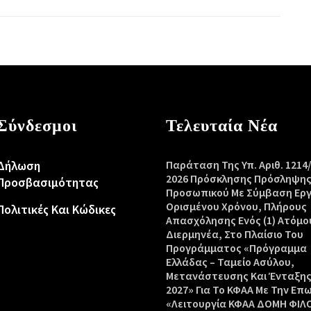
Σύνδεσμοι
Τελευταία Νέα
Δήλωση
Παράταση Της Υπ. Αριθ. 1214
2026 Πρόσκλησης Πρόσληψη
Προσβασιμότητας
Προσωπικού Με Σύμβαση Ερ
Ορισμένου Χρόνου, Πλήρους
Πολιτικές Και Κώδικες
Απασχόλησης Ενός (1) Ατόμο
Διερμηνέα, Στο Πλαίσιο Του
Προγράμματος «Πρόγραμμα
Ελλάδας – Ταμείο Ασύλου,
Μετανάστευσης Και Ένταξης
2027» Για Το ΚΦΑΑ Με Την Επ
«Λειτουργία ΚΦΑΑ ΔΟΜΗ ΦΙΛ