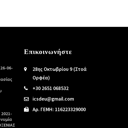
Επικοινωνήστε
/26-06-
28ης Οκτωβρίου 9 (Στοά
ς
Ορφέα)
γασίας
+30 2651 068532
υ
icsdeu@gmail.com
Αρ. ΓΕΜΗ: 116223329000
 2021-
ωνυμία
ΟΞΕΝΙΑΣ