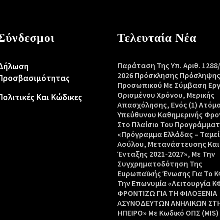
Σύνδεσμοι
Τελευταία Νέα
Δήλωση
Παράταση Της Υπ. Αριθ. 1288
2026 Πρόσκλησης Πρόσληψη
Προσβασιμότητας
Προσωπικού Με Σύμβαση Ερ
Ορισμένου Χρόνου, Μερικής
Πολιτικές Και Κώδικες
Απασχόλησης, Ενός (1) Ατόμ
Υπεύθυνου Καθημερινής Φρο
Στο Πλαίσιο Του Προγράμμα
«Πρόγραμμα Ελλάδας – Ταμεί
Ασύλου, Μετανάστευσης Και
Ένταξης 2021-2027», Με Την
Συγχρηματοδότηση Της
Ευρωπαϊκής Ένωσης Για Το Κ
Την Επωνυμία «Λειτουργία Κ
ΦΡΟΝΤΙΖΩ ΓΙΑ ΤΗ ΦΙΛΟΞΕΝΙΑ
ΑΣΥΝΟΔΕΥΤΩΝ ΑΝΗΛΙΚΩΝ ΣΤ
ΗΠΕΙΡΟ» Με Κωδικό ΟΠΣ (MIS)