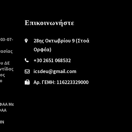
Επικοινωνήστε
/03-07-
28ης Οκτωβρίου 9 (Στοά
ς
Ορφέα)
γασίας
+30 2651 068532
ου ΔΕ
ντίδας
icsdeu@gmail.com
τος
ο
Αρ. ΓΕΜΗ: 116223329000
ΦΑΑ Με
ΦΑΑ
ΗΝ