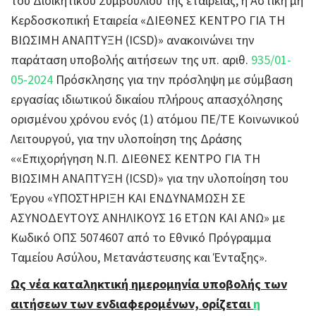
του Διοικητικού Συμβουλίου της εταιρείας, η Αστική μη
Κερδοσκοπική Εταιρεία «ΔΙΕΘΝΕΣ ΚΕΝΤΡΟ ΓΙΑ ΤΗ
ΒΙΩΣΙΜΗ ΑΝΑΠΤΥΞΗ (ICSD)» ανακοινώνει την
παράταση υποβολής αιτήσεων της υπ. αριθ.
935/01-
05-2024
Πρόσκλησης για την πρόσληψη με σύμβαση
εργασίας ιδιωτικού δικαίου πλήρους απασχόλησης
ορισμένου χρόνου ενός (1) ατόμου ΠΕ/ΤΕ Κοινωνικού
Λειτουργού, για την υλοποίηση της Δράσης
««Επιχορήγηση Ν.Π. ΔΙΕΘΝΕΣ ΚΕΝΤΡΟ ΓΙΑ ΤΗ
ΒΙΩΣΙΜΗ ΑΝΑΠΤΥΞΗ (ICSD)» για την υλοποίηση του
Έργου «ΥΠΟΣΤΗΡΙΞΗ ΚΑΙ ΕΝΔΥΝΑΜΩΣΗ ΣΕ
ΑΣΥΝΟΔΕΥΤΟΥΣ ΑΝΗΛΙΚΟΥΣ 16 ΕΤΩΝ ΚΑΙ ΑΝΩ» με
Κωδικό ΟΠΣ 5074607 από το Εθνικό Πρόγραμμα
Ταμείου Ασύλου, Μετανάστευσης και Ένταξης».
Ως νέα καταληκτική ημερομηνία υποβολής των
αιτήσεων των ενδιαφερομένων, ορίζεται
η