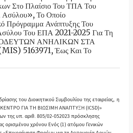
κων Στο Πλαίσιο Του ΤΠΑ Του
 Ασύλου», Το Οποίο
κό Πρόγραμμα Ανάπτυξης Του
Ασύλου Του ΕΠΑ 2021-2025 Για Τη
ΟΔΕΥΤΩΝ ΑΝΗΛΙΚΩΝ ΣΤΑ
MIS) 5163971, Έως Και Το
εδρίασης του Διοικητικού Συμβουλίου της εταιρείας, η
Σ ΚΕΝΤΡΟ ΓΙΑ ΤΗ ΒΙΩΣΙΜΗ ΑΝΑΠΤΥΞΗ (ICSD)»
ν της υπ. αριθ. 805/02-052023 πρόσκλησης
 ορισμένου χρόνου Ενός (1) ατόμου Γενικών
 «Επιχορήγηση Φορέων για τη Λειτουργία Δομών