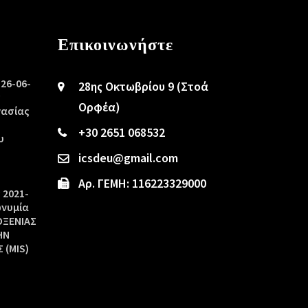
Επικοινωνήστε
/26-06-
28ης Οκτωβρίου 9 (Στοά
ς
Ορφέα)
γασίας
+30 2651 068532
υ
icsdeu@gmail.com
Αρ. ΓΕΜΗ: 116223329000
 2021-
ωνυμία
ΟΞΕΝΙΑΣ
ΗΝ
 (MIS)