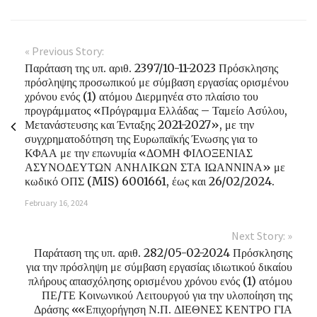
« Previous Story:
Παράταση της υπ. αριθ. 2397/10-11-2023 Πρόσκλησης
πρόσληψης προσωπικού με σύμβαση εργασίας ορισμένου
χρόνου ενός (1) ατόμου Διερμηνέα στο πλαίσιο του
προγράμματος «Πρόγραμμα Ελλάδας – Ταμείο Ασύλου,
Μετανάστευσης και Ένταξης 2021-2027», με την
συγχρηματοδότηση της Ευρωπαϊκής Ένωσης για το
ΚΦΑΑ με την επωνυμία «ΔΟΜΗ ΦΙΛΟΞΕΝΙΑΣ
ΑΣΥΝΟΔΕΥΤΩΝ ΑΝΗΛΙΚΩΝ ΣΤΑ ΙΩΑΝΝΙΝΑ» με
κωδικό ΟΠΣ (MIS) 6001661, έως και 26/02/2024.
February 16, 2024
Next Story: »
Παράταση της υπ. αριθ. 282/05-02-2024 Πρόσκλησης
για την πρόσληψη με σύμβαση εργασίας ιδιωτικού δικαίου
πλήρους απασχόλησης ορισμένου χρόνου ενός (1) ατόμου
ΠΕ/ΤΕ Κοινωνικού Λειτουργού για την υλοποίηση της
Δράσης ««Επιχορήγηση Ν.Π. ΔΙΕΘΝΕΣ ΚΕΝΤΡΟ ΓΙΑ