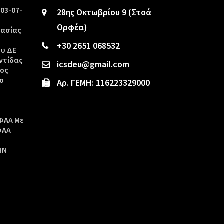
/03-07-
28ης Οκτωβρίου 9 (Στοά
ς
Ορφέα)
γασίας
+30 2651 068532
ου ΔΕ
ντίδας
icsdeu@gmail.com
τος
ο
Αρ. ΓΕΜΗ: 116223329000
ΦΑΑ Με
ΦΑΑ
ΗΝ