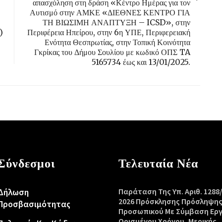
απασχόληση στη δράση «Κέντρο Ημέρας για τον
Αυτισμό στην ΑΜΚΕ «ΔΙΕΘΝΕΣ ΚΕΝΤΡΟ ΓΙΑ
ΤΗ ΒΙΩΣΙΜΗ ΑΝΑΠΤΥΞΗ – ICSD», στην
)
Περιφέρεια Ηπείρου, στην 6η ΥΠΕ, Περιφερειακή
Ενότητα Θεσπρωτίας, στην Τοπική Κοινότητα
Γκρίκας του Δήμου Σουλίου με κωδικό ΟΠΣ TA
5165734 έως και 13/01/2025.
Σύνδεσμοι
Τελευταία Νέα
Δήλωση
Παράταση Της Υπ. Αριθ. 1288
2026 Πρόσκλησης Πρόσληψη
Προσβασιμότητας
Προσωπικού Με Σύμβαση Ερ
Ορισμένου Χρόνου, Μερικής