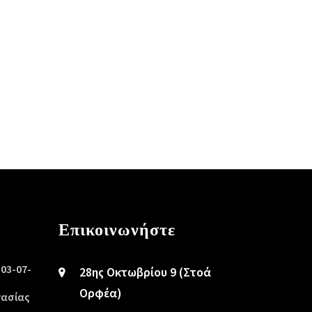
Επικοινωνήστε
/03-07-
28ης Οκτωβρίου 9 (Στοά
ς
Ορφέα)
γασίας