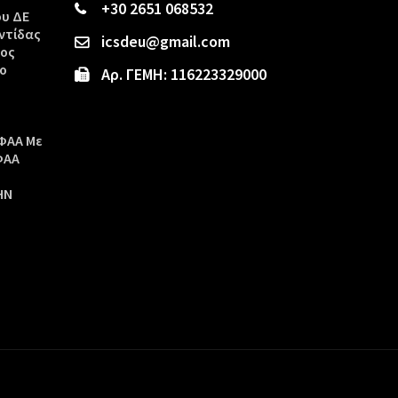
+30 2651 068532
ου ΔΕ
ντίδας
icsdeu@gmail.com
τος
ο
Αρ. ΓΕΜΗ: 116223329000
ΦΑΑ Με
ΦΑΑ
ΗΝ