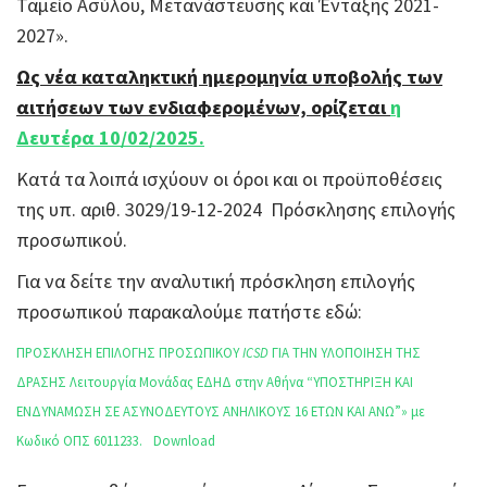
Ταμείο Ασύλου, Μετανάστευσης και Ένταξης 2021-
2027».
Ως νέα καταληκτική ημερομηνία υποβολής των
αιτήσεων των ενδιαφερομένων, ορίζεται
η
Δευτέρα 10/02/2025.
Κατά τα λοιπά ισχύουν οι όροι και οι προϋποθέσεις
της υπ. αριθ. 3029/19-12-2024 Πρόσκλησης επιλογής
προσωπικού.
Για να δείτε την αναλυτική πρόσκληση επιλογής
προσωπικού παρακαλούμε πατήστε εδώ:
ΠΡΟΣΚΛΗΣΗ ΕΠΙΛΟΓΗΣ ΠΡΟΣΩΠΙΚΟΥ
ICSD
ΓΙΑ ΤΗΝ ΥΛΟΠΟΙΗΣΗ ΤΗΣ
ΔΡΑΣΗΣ Λειτουργία Μονάδας ΕΔΗΔ στην Αθήνα “ΥΠΟΣΤΗΡΙΞΗ ΚΑΙ
ΕΝΔΥΝΑΜΩΣΗ ΣΕ ΑΣΥΝΟΔΕΥΤΟΥΣ ΑΝΗΛΙΚΟΥΣ 16 ΕΤΩΝ ΚΑΙ ΑΝΩ”» με
Κωδικό ΟΠΣ 6011233.
Download