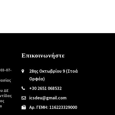
Επικοινωνήστε
/03-07-
28ης Οκτωβρίου 9 (Στοά
ς
Ορφέα)
γασίας
+30 2651 068532
ου ΔΕ
ντίδας
icsdeu@gmail.com
τος
ο
Αρ. ΓΕΜΗ: 116223329000