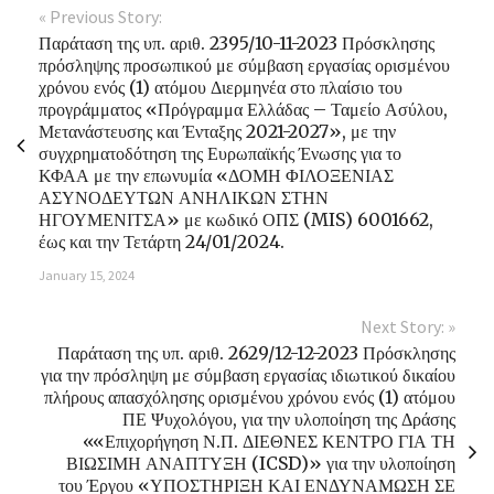
« Previous Story:
Παράταση της υπ. αριθ. 2395/10-11-2023 Πρόσκλησης
πρόσληψης προσωπικού με σύμβαση εργασίας ορισμένου
χρόνου ενός (1) ατόμου Διερμηνέα στο πλαίσιο του
προγράμματος «Πρόγραμμα Ελλάδας – Ταμείο Ασύλου,
Μετανάστευσης και Ένταξης 2021-2027», με την
συγχρηματοδότηση της Ευρωπαϊκής Ένωσης για το
ΚΦΑΑ με την επωνυμία «ΔΟΜΗ ΦΙΛΟΞΕΝΙΑΣ
ΑΣΥΝΟΔΕΥΤΩΝ ΑΝΗΛΙΚΩΝ ΣΤΗΝ
ΗΓΟΥΜΕΝΙΤΣΑ» με κωδικό ΟΠΣ (MIS) 6001662,
έως και την Τετάρτη 24/01/2024.
January 15, 2024
Next Story: »
Παράταση της υπ. αριθ. 2629/12-12-2023 Πρόσκλησης
για την πρόσληψη με σύμβαση εργασίας ιδιωτικού δικαίου
πλήρους απασχόλησης ορισμένου χρόνου ενός (1) ατόμου
ΠΕ Ψυχολόγου, για την υλοποίηση της Δράσης
««Επιχορήγηση Ν.Π. ΔΙΕΘΝΕΣ ΚΕΝΤΡΟ ΓΙΑ ΤΗ
ΒΙΩΣΙΜΗ ΑΝΑΠΤΥΞΗ (ICSD)» για την υλοποίηση
του Έργου «ΥΠΟΣΤΗΡΙΞΗ ΚΑΙ ΕΝΔΥΝΑΜΩΣΗ ΣΕ