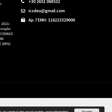
+30 2651 068532
υ
icsdeu@gmail.com
Αρ. ΓΕΜΗ: 116223329000
 2021-
ωνυμία
ΟΞΕΝΙΑΣ
ΗΝ
 (MIS)
Accept
e, you agree to the use of cookies.
more information