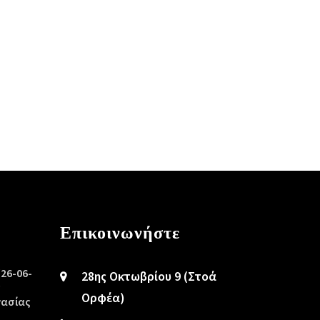
Επικοινωνήστε
/26-06-
28ης Οκτωβρίου 9 (Στοά
ς
Ορφέα)
γασίας