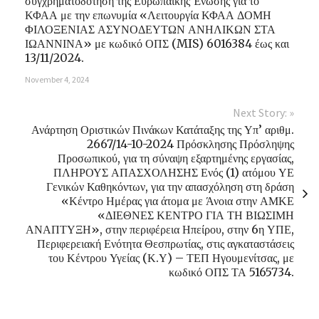
συγχρηματοδότηση της Ευρωπαϊκής Ένωσης για το
ΚΦΑΑ με την επωνυμία «Λειτουργία ΚΦΑΑ ΔΟΜΗ
ΦΙΛΟΞΕΝΙΑΣ ΑΣΥΝΟΔΕΥΤΩΝ ΑΝΗΛΙΚΩΝ ΣΤΑ
ΙΩΑΝΝΙΝΑ» με κωδικό ΟΠΣ (MIS) 6016384 έως και
13/11/2024.
November 4, 2024
Next Story: »
Ανάρτηση Οριστικών Πινάκων Κατάταξης της Υπ’ αριθμ.
2667/14-10-2024 Πρόσκλησης Πρόσληψης
Προσωπικού, για τη σύναψη εξαρτημένης εργασίας,
ΠΛΗΡΟΥΣ ΑΠΑΣΧΟΛΗΣΗΣ Ενός (1) ατόμου ΥΕ
Γενικών Καθηκόντων, για την απασχόληση στη δράση
«Κέντρο Ημέρας για άτομα με Άνοια στην ΑΜΚΕ
«ΔΙΕΘΝΕΣ ΚΕΝΤΡΟ ΓΙΑ ΤΗ ΒΙΩΣΙΜΗ
ΑΝΑΠΤΥΞΗ», στην περιφέρεια Ηπείρου, στην 6η ΥΠΕ,
Περιφερειακή Ενότητα Θεσπρωτίας, στις αγκαταστάσεις
του Κέντρου Υγείας (Κ.Υ) – ΤΕΠ Ηγουμενίτσας, με
κωδικό ΟΠΣ ΤΑ 5165734.