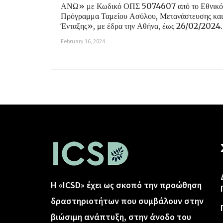
ΑΝΩ» με Κωδικό ΟΠΣ 5074607 από το Εθνικό
Πρόγραμμα Ταμείου Ασύλου, Μετανάστευσης και
Ένταξης», με έδρα την Αθήνα, έως 26/02/2024.
February 16, 2024
Η «ICSD» έχει ως σκοπό την προώθηση
δραστηριοτήτων που συμβάλουν στην
βιώσιμη ανάπτυξη, στην άνοδο του