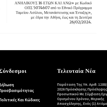
ΑΝΗΛΙΚΟΥΣ 16 ΕΤΩΝ ΚΑΙ ΑΝΩ» με Κωδικό
ΟΠΣ 5074607 από το Εθνικό Πρόγραμμα
Ταμείου Ασύλου, Μετανάστευσης και Ένταξης»,
με έδρα την Αθήνα, έως και τη Δευτέρα
26/02/2024.
Σύνδεσμοι
Τελευταία Νέα
Δήλωση
Παράταση Της Υπ. Αριθ. 1288
2026 Πρόσκλησης Πρόσληψη
Προσβασιμότητας
Προσωπικού Με Σύμβαση Ερ
Ορισμένου Χρόνου, Μερικής
Πολιτικές Και Κώδικες
Απασχόλησης, Ενός (1) Ατόμ