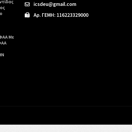
ντίδας
icsdeu@gmail.com
τος
ο
Αρ. ΓΕΜΗ: 116223329000
ΦΑΑ Με
ΦΑΑ
ΗΝ