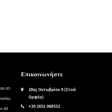
Επικοινωνήστε
/03-07-
28ης Οκτωβρίου 9 (Στοά
ς
Ορφέα)
γασίας
+30 2651 068532
ου ΔΕ