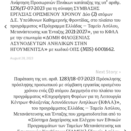
Ανάρτηση Προσωρινών Πινάκων κατάταξης της υπ’ αριθμ.
1276/17-07-2023 για τη σύναψη ΣΥΜΒΑΣΗΣ
ΕΡΓΑΣΙΑΣ ΟΡΙΣΜΕΝΟΥ ΧΡΟΝΟΥ Δύο (2) ατόμων
Δ.Ε. Υπεύθυνων Καθημερινής Φροντίδας, στο πλαίσιο του
προγράμματος «Πρόγραμμα Ελλάδας – Ταμείο Ασύλου,
Μετανάστευσης και Ένταξης 2021-2027», για το ΚΦΑΑ
με την επωνυμία «ΔΟΜΗ ΦΙΛΟΞΕΝΙΑΣ
ΑΣΥΝΟΔΕΥΤΩΝ ΑΝΗΛΙΚΩΝ ΣΤΗΝ
ΗΓΟΥΜΕΝΙΤΣΑ» με κωδικό ΟΠΣ (MIS) 6001662.
August 28, 2023
Next Story: »
Παράταση της υπ. αριθ. 1283/18-07-2023 Πρόσκλησης
πρόσληψης προσωπικού με σύμβαση εργασίας ορισμένου
χρόνου ενός (1) ατόμου Διερμηνέα στο πλαίσιο του
προγράμματος «Επιχορήγηση Φορέων για τη Λειτουργία
Κέντρων Φιλοξενίας Ασυνόδευτων Ανηλίκων (ΚΦΑΑ)»,
του προγράμματος Ελλάδας – Ταμείο Ασύλου,
Μετανάστευσης και Ένταξης που χρηματοδοτείται από το
«Σύστημα Διαχείρισης και Ελέγχου των Εθνικών
Προγραμμάτων των Ταμείων Μετανάστευσης και