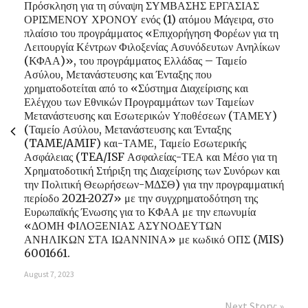
Πρόσκληση για τη σύναψη ΣΥΜΒΑΣΗΣ ΕΡΓΑΣΙΑΣ
ΟΡΙΣΜΕΝΟΥ ΧΡΟΝΟΥ ενός (1) ατόμου Μάγειρα, στο
πλαίσιο του προγράμματος «Επιχορήγηση Φορέων για τη
Λειτουργία Κέντρων Φιλοξενίας Ασυνόδευτων Ανηλίκων
(ΚΦΑΑ)», του προγράμματος Ελλάδας – Ταμείο
Ασύλου, Μετανάστευσης και Ένταξης που
χρηματοδοτείται από το «Σύστημα Διαχείρισης και
Ελέγχου των Εθνικών Προγραμμάτων των Ταμείων
Μετανάστευσης και Εσωτερικών Υποθέσεων (ΤΑΜΕΥ)
(Ταμείο Ασύλου, Μετανάστευσης και Ένταξης
(TAME/AMIF) και-ΤΑΜΕ, Ταμείο Εσωτερικής
Ασφάλειας (TEA/ISF Ασφαλείας-ΤΕΑ και Μέσο για τη
Χρηματοδοτική Στήριξη της Διαχείρισης των Συνόρων και
την Πολιτική Θεωρήσεων-ΜΔΣΘ) για την προγραμματική
περίοδο 2021-2027» με την συγχρηματοδότηση της
Ευρωπαϊκής Ένωσης για το ΚΦΑΑ με την επωνυμία
«ΔΟΜΗ ΦΙΛΟΞΕΝΙΑΣ ΑΣΥΝΟΔΕΥΤΩΝ
ΑΝΗΛΙΚΩΝ ΣΤΑ ΙΩΑΝΝΙΝΑ» με κωδικό ΟΠΣ (MIS)
6001661.
August 7, 2023
Next Story: »