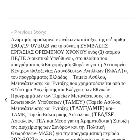
« Previous Story:
Ανάρτηση προσωρινών πινάκων κατάταξης της υπ’ αριθμ.
1305/19-07-2023 για τη σύναψη ΣΥΜΒΑΣΗΣ
ΕΡΓΑΣΙΑΣ ΟΡΙΣΜΕΝΟΥ ΧΡΟΝΟΥ ενός (1) ατόμου
ΠΕ/ΤΕ Διοικητικά Υπεύθυνου, στο πλαίσιο του
προγράμματος «Επιχορήγηση Φορέων για τη Λειτουργία
Κέντρων Φιλοξενίας Ασυνόδευτων Ανηλίκων (ΚΦΑΑ)»,
του προγράμματος Ελλάδας – Ταμείο Ασύλου,
Μετανάστευσης και Ένταξης που χρηματοδοτείται από το
«Σύστημα Διαχείρισης και Ελέγχου των Εθνικών
Προγραμμάτων των Ταμείων Μετανάστευσης και
Εσωτερικών Υποθέσεων (ΤΑΜΕΥ) (Ταμείο Ασύλου,
Μετανάστευσης και Ένταξης (TAME/AMIF) και-
ΤΑΜΕ, Ταμείο Εσωτερικής Ασφάλειας (TEA/ISF
Ασφαλείας-ΤΕΑ και Μέσο για τη Χρηματοδοτική Στήριξη
της Διαχείρισης των Συνόρων και την Πολιτική
Θεωρήσεων-ΜΔΣΘ) για την προγραμματική περίοδο
2021-2027» με την συγχρηματοδότηση της Ευρωπαϊκής