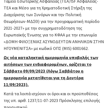
Ταμείο Εσωτερικής Ασφάλειας (TEA/ISF Ασφαλείας-
ΤΕΑ και Μέσο για τη Χρηματοδοτική Στήριξη της
Διαχείρισης των Συνόρων και την Πολιτική
Θεωρήσεων-ΜΔΣΘ) για την προγραμματική περίοδο
2021-2027» με την συγχρηματοδότηση της
Ευρωπαϊκής Ένωσης για το ΚΦΑΑ με την επωνυμία
«ΔΟΜΗ ΦΙΛΟΞΕΝΙΑΣ ΑΣΥΝΟΔΕΥΤΩΝ ΑΝΗΛΙΚΩΝ ΣΤΗΝ
ΗΓΟΥΜΕΝΙΤΣΑ» με κωδικό ΟΠΣ (MIS) 6001662.
Ως νέα καταληκτική ημερομηνία υποβολής των
αιτήσεων των ενδιαφερομένων, ορίζεται το
Σάββατο 09/09/2023
(Λόγω Σαββάτου η
ημερομηνία μετατίθεται για τη Δευτέρα
11/09/2023).
Κατά τα λοιπά ισχύουν οι όροι και οι προϋποθέσεις
της υπ. αριθ. 1237/11-07-2023 Πρόσκλησης επιλογής
προσωπικού.