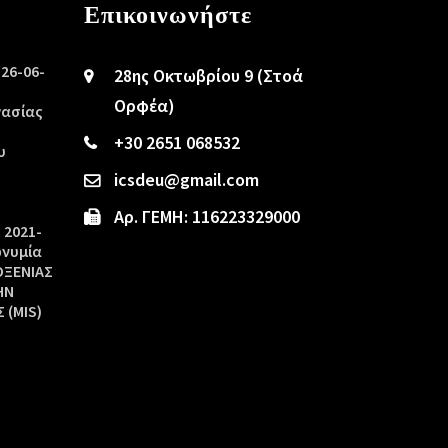
Επικοινωνήστε
/26-06-
28ης Οκτωβρίου 9 (Στοά
ς
Ορφέα)
γασίας
+30 2651 068532
υ
icsdeu@gmail.com
Αρ. ΓΕΜΗ: 116223329000
 2021-
ωνυμία
ΟΞΕΝΙΑΣ
ΗΝ
 (MIS)