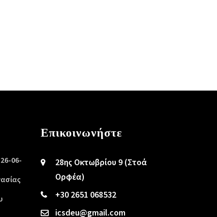
Επικοινωνήστε
/26-06-
28ης Οκτωβρίου 9 (Στοά
ς
Ορφέα)
γασίας
+30 2651 068532
υ
icsdeu@gmail.com