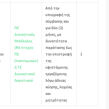
Από την
υπογραφή της
σύμβασης και
ΠΕ
για δύο (2)
Διοικητικός
μήνες, με
Υπάλληλος
δυνατότητα
(Με πτυχίο
παράτασης έως
ου
ΠΕ
την επιστροφή
1
ά
Οικονομικών)
της
ή ΤΕ
υφιστάμενης
Διοικητικού
εργαζόμενης
Λογιστικού
λόγω άδειας
κύησης, λοχείας
και
μητρότητας