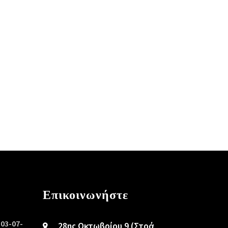
Επικοινωνήστε
/03-07-
28ης Οκτωβρίου 9 (Στοά