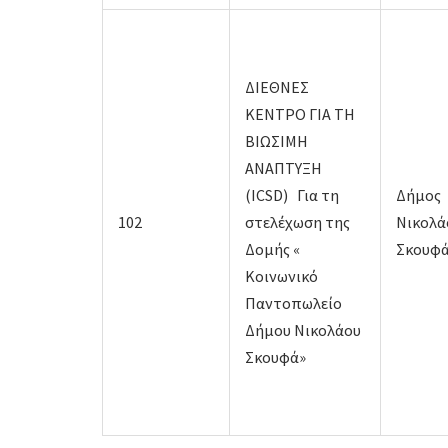
ΔΙΕΘΝΕΣ
ΚΕΝΤΡΟ ΓΙΑ ΤΗ
ΒΙΩΣΙΜΗ
ΑΝΑΠΤΥΞΗ
(ICSD) Για τη
Δήμος
102
στελέχωση της
Νικολά
Δομής «
Σκουφ
Κοινωνικό
Παντοπωλείο
Δήμου Νικολάου
Σκουφά»