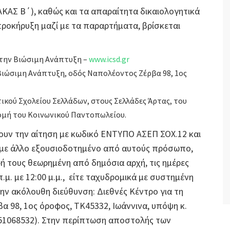
ΑΣ Β΄), καθώς και τα απαραίτητα δικαιολογητικά
ροκήρυξη μαζί με τα παραρτήματα, βρίσκεται
 την Βιώσιμη Ανάπτυξη –
www.icsd.gr
 Βιώσιμη Ανάπτυξη, οδός Ναπολέοντος Ζέρβα 98, 1ος
κού Σχολείου Σελλάδων, στους Σελλάδες Άρτας, του
ομή του Κοινωνικού Παντοπωλείου.
ουν την αίτηση με κωδικό ΕΝΤΥΠΟ ΑΣΕΠ ΣΟΧ.12 και
 με άλλο εξουσιοδοτημένο από αυτούς πρόσωπο,
 τους θεωρημένη από δημόσια αρχή, τις ημέρες
μ. με 12:00 μ.μ., είτε ταχυδρομικά με συστημένη
ην ακόλουθη διεύθυνση: Διεθνές Κέντρο για τη
α 98, 1ος όροφος, ΤΚ45332, Ιωάννινα, υπόψη κ.
651068532). Στην περίπτωση αποστολής των