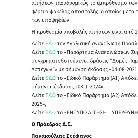
αιτήσεων ταχυδρομικώς το εμπρόθεσμο των 
φέρει ο φάκελος αποστολής, ο οποίος μετά 
των υποψηφίων.
Η προθεσμία υποβολής αιτήσεων είναι από 19
Δείτε
ΕΔΩ
την Αναλυτική ανακοίνωση Πρόσλ
Δείτε
ΕΔΩ
το «Παράρτημα Ανακοινώσεων Συμβ
συγχρηματοδοτούμενες δράσεις “Δομές Παρ
Αστέγων”» με σήμανση έκδοσης «04-08-2021
Δείτε
ΕΔΩ
το «Ειδικό Παράρτημα (Α1) Απόδει
σήμανση έκδοσης «03-1-2024»
Δείτε
ΕΔΩ
το «Ειδικό Παράρτημα (Α2) Απόδε
2025»,
Δείτε
ΕΔΩ
το «ΕΝΤΥΠΟ ΑΙΤΗΣΗ – ΥΠΕΥΘΥΝΗ
Ο Πρόεδρος Δ.Σ.
Πανακούλιας Στέφανος