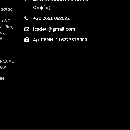
ς
Ορφέα)
γασίας
+30 2651 068532
ου ΔΕ
ντίδας
icsdeu@gmail.com
τος
ο
Αρ. ΓΕΜΗ: 116223329000
ΦΑΑ Με
ΦΑΑ
ΗΝ