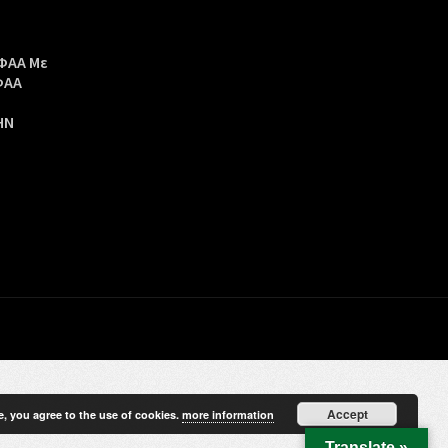
ΦΑΑ Με
ΦΑΑ
ΗΝ
Accept
e, you agree to the use of cookies.
more information
Translate »