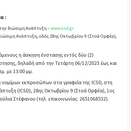
α :
 την Βιώσιμη Ανάπτυξη –
www.icsd.gr
 Βιώσιμη Ανάπτυξη, οδός 28ης Οκτωβρίου 9 (Στοά Ορφέα),
όμενους η άσκηση ένστασης εντός δύο (2)
τησης, δηλαδή από την Τετάρτη 06/12/2023 έως και
μ. με 13:00 μμ.
 νομίμων εκπροσώπων στα γραφεία της ICSD, στη
άπτυξη (ICSD), 28ης Οκτωβρίου 9 (Στοά Ορφέα), 1ος
ούλια Στέφανου (τηλ. επικοινωνίας: 2651068532).