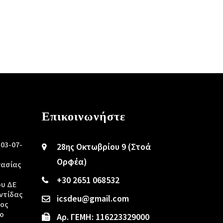
Επικοινωνήστε
/03-07-
28ης Οκτωβρίου 9 (Στοά
ς
Ορφέα)
γασίας
+30 2651 068532
ου ΔΕ
ντίδας
icsdeu@gmail.com
τος
ο
Αρ. ΓΕΜΗ: 116223329000