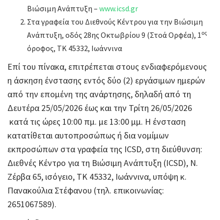
Βιώσιμη Ανάπτυξη –
www.icsd.gr
Στα γραφεία του Διεθνούς Κέντρου για την Βιώσιμη
ος
Ανάπτυξη, οδός 28ης Οκτωβρίου 9 (Στοά Ορφέα), 1
όροφος, ΤΚ 45332, Ιωάννινα
Επί του πίνακα, επιτρέπεται στους ενδιαφερόμενους
η άσκηση ένστασης εντός δύο (2) εργάσιμων ημερών
από την επομένη της ανάρτησης, δηλαδή από τη
Δευτέρα 25/05/2026 έως και την Τρίτη 26/05/2026
κατά τις ώρες 10:00 πμ. με 13:00 μμ. Η ένσταση
κατατίθεται αυτοπροσώπως ή δια νομίμων
εκπροσώπων στα γραφεία της ICSD, στη διεύθυνση:
Διεθνές Κέντρο για τη Βιώσιμη Ανάπτυξη (ICSD), Ν.
Ζέρβα 65, ισόγειο, ΤΚ 45332, Ιωάννινα, υπόψη κ.
Πανακούλια Στέφανου (τηλ. επικοινωνίας:
2651067589).