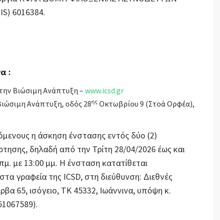
S) 6016384.
α :
 την Βιώσιμη Ανάπτυξη –
www.icsd.gr
ης
Βιώσιμη Ανάπτυξη, οδός 28
Οκτωβρίου 9 (Στοά Ορφέα),
όμενους η άσκηση ένστασης εντός δύο (2)
τησης, δηλαδή από την Τρίτη 28/04/2026 έως και
 πμ. με 13:00 μμ. Η ένσταση κατατίθεται
α γραφεία της ICSD, στη διεύθυνση: Διεθνές
ρβα 65, ισόγειο, ΤΚ 45332, Ιωάννινα, υπόψη κ.
51067589).