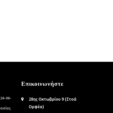
Επικοινωνήστε
/26-06-
28ης Οκτωβρίου 9 (Στοά
ς
Ορφέα)
γασίας