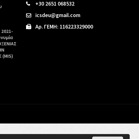
+30 2651 068532
υ
icsdeu@gmail.com
Αρ. ΓΕΜΗ: 116223329000
 2021-
ωνυμία
ΟΞΕΝΙΑΣ
ΗΝ
 (MIS)