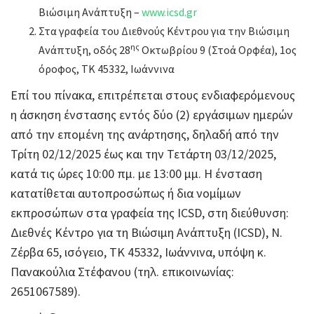
Βιώσιμη Ανάπτυξη –
www.icsd.gr
Στα γραφεία του Διεθνούς Κέντρου για την Βιώσιμη
ης
Ανάπτυξη, οδός 28
Οκτωβρίου 9 (Στοά Ορφέα), 1ος
όροφος, ΤΚ 45332, Ιωάννινα
Επί του πίνακα, επιτρέπεται στους ενδιαφερόμενους
η άσκηση ένστασης εντός δύο (2) εργάσιμων ημερών
από την επομένη της ανάρτησης, δηλαδή από την
Τρίτη 02/12/2025 έως και την Τετάρτη 03/12/2025,
κατά τις ώρες 10:00 πμ. με 13:00 μμ. Η ένσταση
κατατίθεται αυτοπροσώπως ή δια νομίμων
εκπροσώπων στα γραφεία της ICSD, στη διεύθυνση:
Διεθνές Κέντρο για τη Βιώσιμη Ανάπτυξη (ICSD), Ν.
Ζέρβα 65, ισόγειο, ΤΚ 45332, Ιωάννινα, υπόψη κ.
Πανακούλια Στέφανου (τηλ. επικοινωνίας:
2651067589).