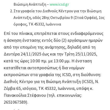
Βιώσιμη Ανάπτυξη –
www.icsd.gr
Στα γραφεία του Διεθνούς Κέντρου για την Βιώσιμη
Ανάπτυξη, οδός 28ης Οκτωβρίου 9 (Στοά Ορφέα), 1ος
όροφος, ΤΚ 45332, Ιωάννινα
Επί του πίνακα, επιτρέπεται στους ενδιαφερόμενους
η άσκηση ένστασης εντός δύο (2) εργάσιμων ημερών
από την επομένη της ανάρτησης, δηλαδή από τη
Δευτέρα 24/11/2025 έως και την Τρίτη 25/11/2025,
κατά τις ώρες 10:00 πμ. με 13:00 μμ. Η ένσταση
κατατίθεται αυτοπροσώπως ή δια νομίμων
εκπροσώπων στα γραφεία της ICSD, στη διεύθυνση:
Διεθνές Κέντρο για τη Βιώσιμη Ανάπτυξη (ICSD), Ν.
Ζέρβα 65, ισόγειο, ΤΚ 45332, Ιωάννινα, υπόψη κ.
Πανακούλια Στέφανου (τηλ. επικοινωνίας:
2651067589).