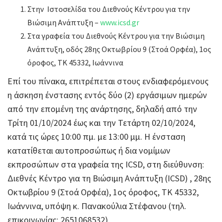
Στην Ιστοσελίδα του Διεθνούς Κέντρου για την
Βιώσιμη Ανάπτυξη –
www.icsd.gr
Στα γραφεία του Διεθνούς Κέντρου για την Βιώσιμη
Ανάπτυξη, οδός 28ης Οκτωβρίου 9 (Στοά Ορφέα), 1ος
όροφος, ΤΚ 45332, Ιωάννινα
Επί του πίνακα, επιτρέπεται στους ενδιαφερόμενους
η άσκηση ένστασης εντός δύο (2) εργάσιμων ημερών
από την επομένη της ανάρτησης, δηλαδή από την
Τρίτη 01/10/2024 έως και την Τετάρτη 02/10/2024,
κατά τις ώρες 10:00 πμ. με 13:00 μμ. Η ένσταση
κατατίθεται αυτοπροσώπως ή δια νομίμων
εκπροσώπων στα γραφεία της ICSD, στη διεύθυνση:
Διεθνές Κέντρο για τη Βιώσιμη Ανάπτυξη (ICSD) , 28ης
Οκτωβρίου 9 (Στοά Ορφέα), 1ος όροφος, ΤΚ 45332,
Ιωάννινα, υπόψη κ. Πανακούλια Στέφανου (τηλ.
επικοινωνίας: 2651068532).