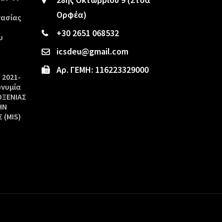
ς
Ορφέα)
γασίας
+30 2651 068532
υ
icsdeu@gmail.com
Αρ. ΓΕΜΗ: 116223329000
 2021-
ωνυμία
ΟΞΕΝΙΑΣ
ΗΝ
 (MIS)