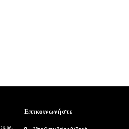
Επικοινωνήστε
/26-06-
28ης Οκτωβρίου 9 (Στοά