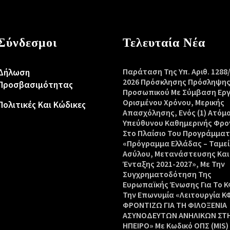
Σύνδεσμοι
Τελευταία Νέα
Δήλωση
Παράταση Της Υπ. Αριθ. 1288
2026 Πρόσκλησης Πρόσληψη
Προσβασιμότητας
Προσωπικού Με Σύμβαση Ερ
Ορισμένου Χρόνου, Μερικής
Πολιτικές Και Κώδικες
Απασχόλησης, Ενός (1) Ατόμ
Υπεύθυνου Καθημερινής Φρο
Στο Πλαίσιο Του Προγράμμα
«Πρόγραμμα Ελλάδας – Ταμεί
Ασύλου, Μετανάστευσης Και
Ένταξης 2021-2027», Με Την
Συγχρηματοδότηση Της
Ευρωπαϊκής Ένωσης Για Το Κ
Την Επωνυμία «Λειτουργία Κ
ΦΡΟΝΤΙΖΩ ΓΙΑ ΤΗ ΦΙΛΟΞΕΝΙΑ
ΑΣΥΝΟΔΕΥΤΩΝ ΑΝΗΛΙΚΩΝ ΣΤ
ΗΠΕΙΡΟ» Με Κωδικό ΟΠΣ (MIS)