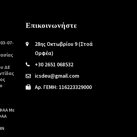
Επικοινωνήστε
/03-07-
28ης Οκτωβρίου 9 (Στοά
ς
Ορφέα)
γασίας
+30 2651 068532
ου ΔΕ
ντίδας
icsdeu@gmail.com
τος
ο
Αρ. ΓΕΜΗ: 116223329000
ΦΑΑ Με
ΦΑΑ
ΗΝ