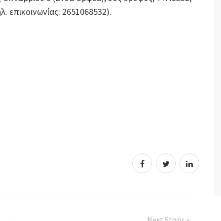
λ. επικοινωνίας: 2651068532).
Next Story: »