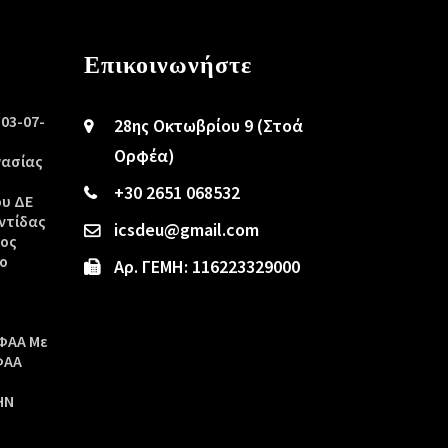
Επικοινωνήστε
/03-07-
28ης Οκτωβρίου 9 (Στοά
ς
Ορφέα)
γασίας
+30 2651 068532
ου ΔΕ
ντίδας
icsdeu@gmail.com
τος
ο
Αρ. ΓΕΜΗ: 116223329000
ΦΑΑ Με
ΦΑΑ
ΗΝ