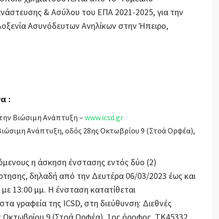
άστευσης & Ασύλου του ΕΠΑ 2021-2025, για την
λοξενία Ασυνόδευτων Ανηλίκων στην Ήπειρο,
α :
 την Βιώσιμη Ανάπτυξη –
www.icsd.gr
 Βιώσιμη Ανάπτυξη, οδός 28ης Οκτωβρίου 9 (Στοά Ορφέα),
όμενους η άσκηση ένστασης εντός δύο (2)
τησης, δηλαδή από την Δευτέρα 06/03/2023 έως και
. με 13:00 μμ. Η ένσταση κατατίθεται
α γραφεία της ICSD, στη διεύθυνση: Διεθνές
ης Οκτωβρίου 9 (Στοά Ορφέα), 1ος όροφος, ΤΚ45332,