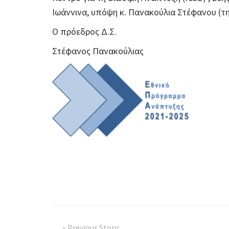
Ιωάννινα, υπόψη κ. Πανακούλια Στέφανου (τη
Ο πρόεδρος Δ.Σ.
Στέφανος Πανακούλιας
« Previous Story: