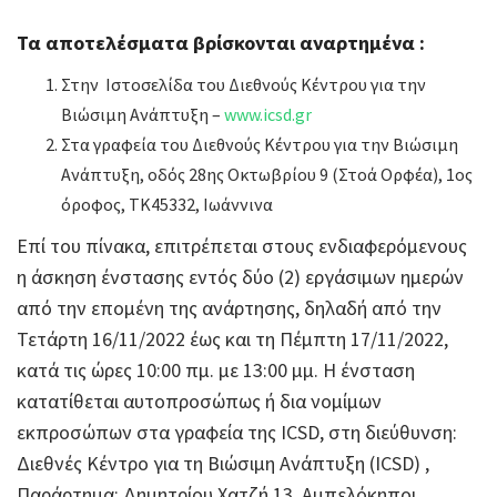
Τα αποτελέσματα βρίσκονται αναρτημένα :
Στην Ιστοσελίδα του Διεθνούς Κέντρου για την
Βιώσιμη Ανάπτυξη –
www.icsd.gr
Στα γραφεία του Διεθνούς Κέντρου για την Βιώσιμη
Ανάπτυξη, οδός 28ης Οκτωβρίου 9 (Στοά Ορφέα), 1ος
όροφος, ΤΚ45332, Ιωάννινα
Επί του πίνακα, επιτρέπεται στους ενδιαφερόμενους
η άσκηση ένστασης εντός δύο (2) εργάσιμων ημερών
από την επομένη της ανάρτησης, δηλαδή από την
Τετάρτη 16/11/2022 έως και τη Πέμπτη 17/11/2022,
κατά τις ώρες 10:00 πμ. με 13:00 μμ. Η ένσταση
κατατίθεται αυτοπροσώπως ή δια νομίμων
εκπροσώπων στα γραφεία της ICSD, στη διεύθυνση:
Διεθνές Κέντρο για τη Βιώσιμη Ανάπτυξη (ICSD) ,
Παράρτημα: Δημητρίου Χατζή 13, Αμπελόκηποι,